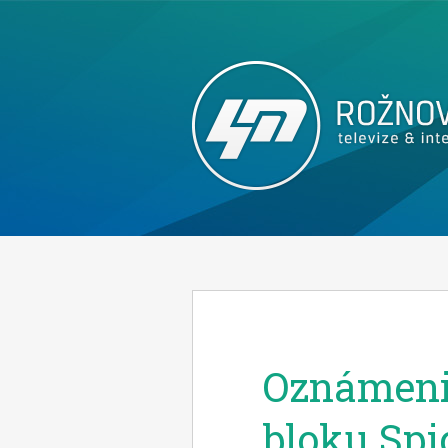
Oznámeni 
bloku Spi