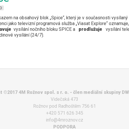
O
kazem na obsahový blok „Spice“, který je v současnosti vysílaný
enci jako televizní programová služba „Viasat Explore“ oznamuje,
avuje
vysílání nočního bloku SPICE a
prodlužuje
vysílání tele
dinové vysílání (24/7).
t ©2017 4M Rožnov spol. s r. o. - člen mediální skupiny D
Videčská 473
Rožnov pod Radhoštěm 756 61
+420 571 626 345
info@4mroznov.cz
PODPORA