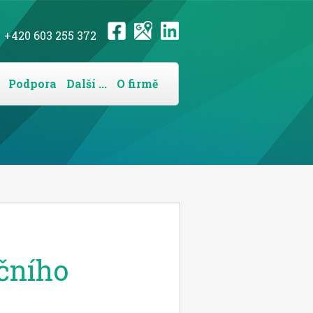
+420 603 255 372
Podpora
Další ...
O firmě
čního