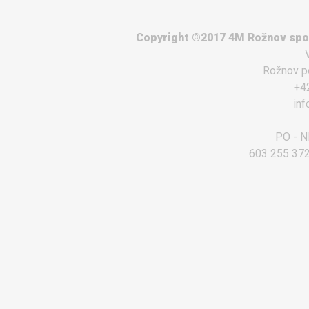
Copyright ©2017 4M Rožnov spol.
Rožnov p
+4
in
PO - NE
603 255 372