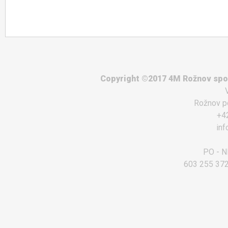
Copyright ©2017 4M Rožnov spol.
Rožnov p
+4
in
PO - NE
603 255 372