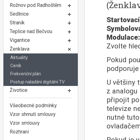
(Ženkla
Rožnov pod Radhoštěm
Sedlnice
Startovací
Straník
Symbolová
Teplice nad Bečvou
Modulace:
Vigantice
Zvolte hle
Ženklava
Aktuality
Pokud použ
Ceník
podporuje
Frekvenční plán
U většiny 
Postup naladění digitální TV
z analogu 
Životice
připojit p
Všeobecné podmínky
televize 
Vzor shrnutí smlouvy
nutné tuto
Vzor smlouvy
ovladačem
Rozhraní
Pokud je 