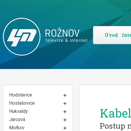
Úvod
Int
Hodslavice
Hostašovice
Kabe
Hukvaldy
Jarcová
Postup n
Mořkov