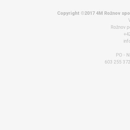
Copyright ©2017 4M Rožnov spol.
Rožnov p
+4
in
PO - NE
603 255 372