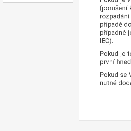
(porušení 
rozpadání
případě d
případně j
IEC).
Pokud je t
první hned
Pokud se V
nutné doda