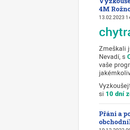
Vyzkouše
4M Rožn
13.02.2023 1
Zmeškali j
Nevadí, s
vaše progr
jakémkoliv
Vyzkoušejt
si
10 dní 
Přáni a 
obchodní