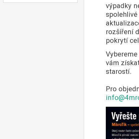
výpadky ne
spolehlivé
aktualiza
rozšíření
pokrytí ce
Vybereme 
vám získat
starostí.
Pro objedn
info@4mr