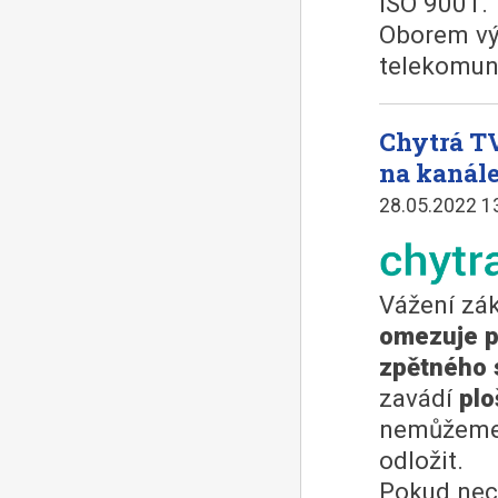
ISO 9001.
Oborem výs
telekomuni
Chytrá TV
na kanál
28.05.2022 1
Vážení zák
omezuje p
zpětného 
zavádí
plo
nemůžeme t
odložit.
Pokud nec