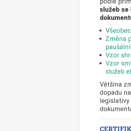
podle pří
služeb se 
dokument
Všeobec
Změna p
paušáln
Vzor shr
Vzor sml
služeb e
Většina zm
dopadu na 
legislativ
dokumenta
CERTIFIK