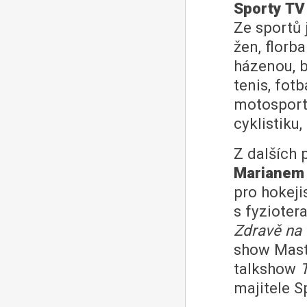
Sporty TV
Ze sportů 
žen, florb
házenou, b
tenis, fotb
motosport,
cyklistiku
Z dalších
Marianem
pro hokeji
s fyziote
Zdravě na t
show Mas
talkshow
majitele S