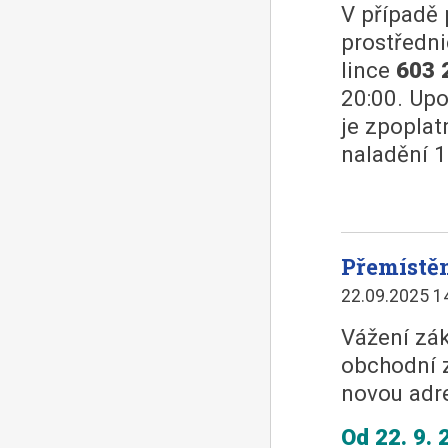
V případě 
prostředn
lince
603 
20:00. Up
je zpopla
naladění 1
Přemístě
22.09.2025 1
Vážení zák
obchodní z
novou adr
Od 22. 9. 