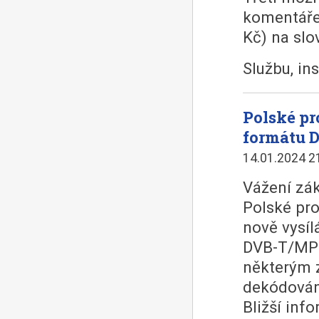
komentáře
Kč) na slo
Službu, in
Polské pr
formátu 
14.01.2024 2
Vážení zák
Polské pro
nově vysí
DVB-T/MPE
některým z
dekódován
Bližší inf