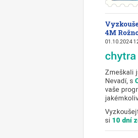
Vyzkouše
4M Rožn
01.10.2024 1
Zmeškali j
Nevadí, s
vaše progr
jakémkoliv
Vyzkoušejt
si
10 dní 