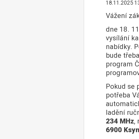
18.11.2025 1
Vážení zák
dne 18. 1
vysílání k
nabídky. P
bude třeba
program Č
programov
Pokud se p
potřeba Vá
automatick
ladění ruč
234 MHz
,
6900 Ksy