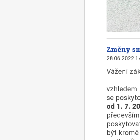
Změny sm
28.06.2022 1
Vážení zák
vzhledem 
se poskyto
od 1. 7. 2
především
poskytovat
být kromě