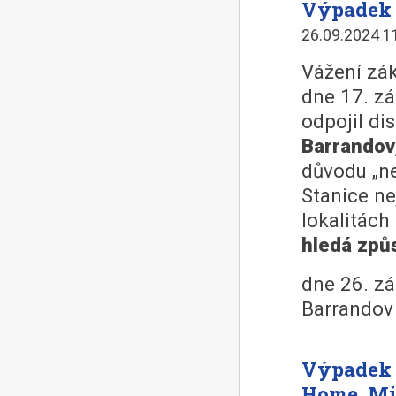
Výpadek 
26.09.2024 1
Vážení zák
dne 17. zá
odpojil di
Barrandov
důvodu „ne
Stanice ne
lokalitác
hledá způ
dne 26. zá
Barrandov
Výpadek 
Home, Min