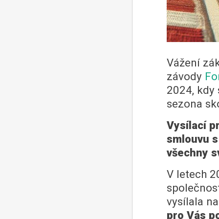
Vážení zák
závody
Fo
2024, kdy 
sezona sko
Vysílací p
smlouvu s 
všechny s
V letech 2
společnost
vysílala n
pro Vás p