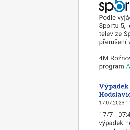
Podle vyjá
Sportu 5, 
televize S
přerušení 
4M Rožnov
program
A
Výpadek 
Hodslavic
17.07.2023 1
17/7 - 07:
výpadek n