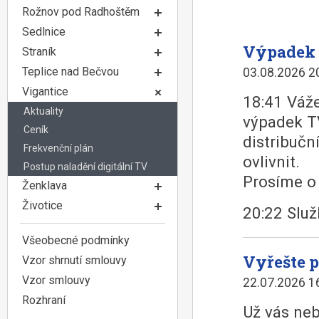
Rožnov pod Radhoštěm
Sedlnice
Výpadek 
Straník
Teplice nad Bečvou
03.08.2026 2
Vigantice
18:41 Váže
Aktuality
výpadek T
Ceník
distribučn
Frekvenční plán
ovlivnit.
Postup naladění digitální TV
Prosíme o 
Ženklava
Životice
20:22 Slu
Všeobecné podmínky
Vyřešte p
Vzor shrnutí smlouvy
Vzor smlouvy
22.07.2026 1
Rozhraní
Už vás neb