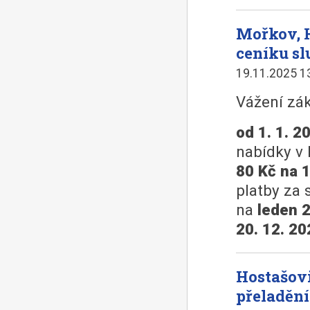
Mořkov, 
ceníku sl
19.11.2025 1
Vážení zák
od 1. 1. 2
nabídky v 
80 Kč na 
platby za 
na
leden 
20. 12. 20
Hostašovi
přeladěn