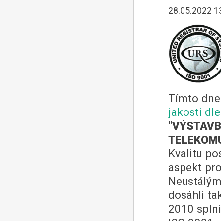
28.05.2022 1
Tímto dne
jakosti dl
"VÝSTAVB
TELEKOMU
Kvalitu p
aspekt pr
Neustálým
dosáhli ta
2010 splnil