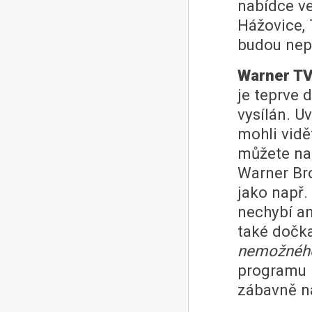
nabídce v
Hážovice, T
budou nep
Warner T
je teprve d
vysílán. U
mohli vid
můžete na 
Warner Bro
jako např.
nechybí a
také dočka
nemožnéh
programu 
zábavně n