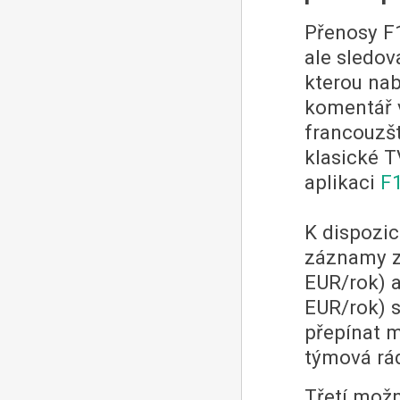
Přenosy F1
ale sledov
kterou nab
komentář v
francouzšt
klasické T
aplikaci
F
K dispozic
záznamy z
EUR/rok) 
EUR/rok) s
přepínat m
týmová rá
Třetí možn