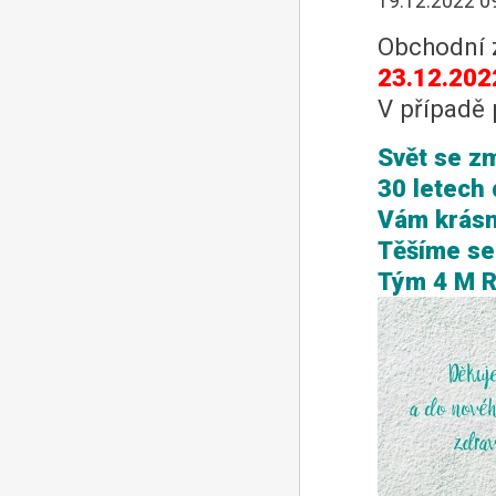
19.12.2022 0
Obchodní 
23.12.202
V případě 
Svět se zm
30 letech 
Vám krásn
Těšíme se 
Tým 4 M 